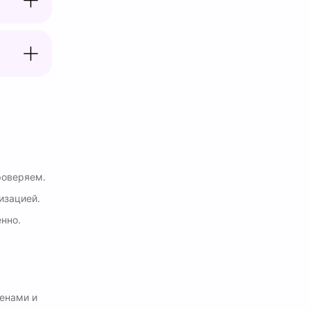
роверяем.
изацией.
нно.
енами и