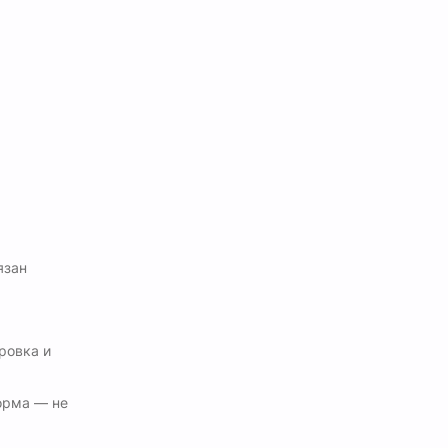
язан
ровка и
орма — не