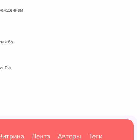
преждением
Служба
у РФ.
Витрина
Лента
Авторы
Теги