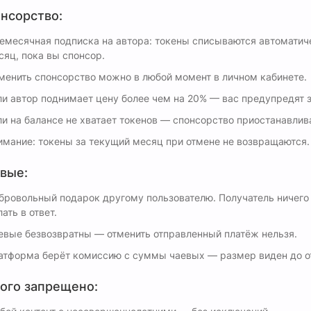
нсорство:
емесячная подписка на автора: токены списываются автоматиче
сяц, пока вы спонсор.
менить спонсорство можно в любой момент в личном кабинете.
ли автор поднимает цену более чем на 20% — вас предупредят з
ли на балансе не хватает токенов — спонсорство приостанавлив
имание: токены за текущий месяц при отмене не возвращаются.
вые:
бровольный подарок другому пользователю. Получатель ничего 
ать в ответ.
евые безвозвратны — отменить отправленный платёж нельзя.
атформа берёт комиссию с суммы чаевых — размер виден до о
ого запрещено: