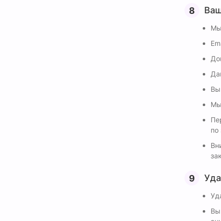
Ваш
Мы
Em
До
Да
Вы
Мы
Пе
по 
Вн
за
Уда
Уд
Вы