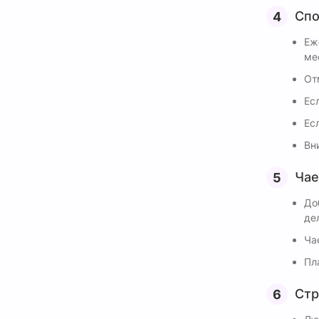
Спо
Еж
ме
От
Ес
Ес
Вн
Чае
До
дел
Ча
Пл
Стр