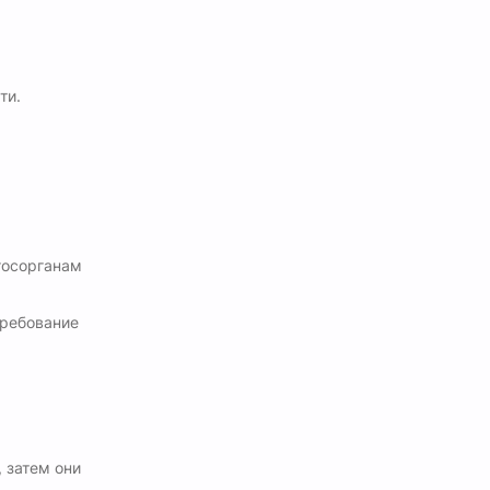
ти.
госорганам
требование
 затем они