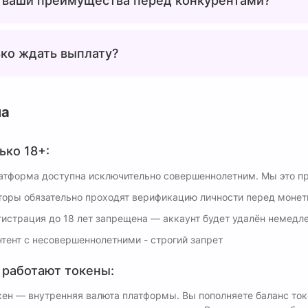
 ваши преимущества перед конкурентами?
ко ждать выплату?
ла
ько 18+:
атформа доступна исключительно совершеннолетним. Мы это п
торы обязательно проходят верификацию личности перед монет
гистрация до 18 лет запрещена — аккаунт будет удалён немедле
нтент с несовершеннолетними - строгий запрет
 работают токены:
кен — внутренняя валюта платформы. Вы пополняете баланс ток