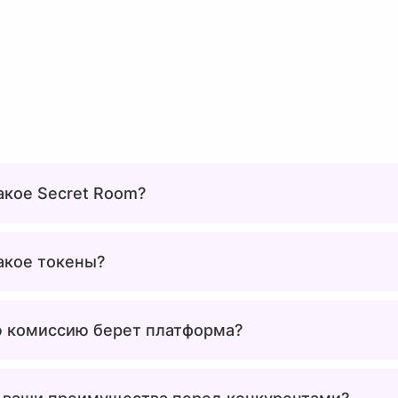
акое Secret Room?
акое токены?
 комиссию берет платформа?