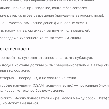
бой контент с несовершеннолетними — без исключений.
альное насилие, принуждение, контент без согласия.
жие материалы без разрешения (нарушение авторских прав).
шенничество, отмывание денег, финансовые схемы.
ты, накрутки, взлом аккаунтов других пользователей.
репродажа купленного контента третьим лицам.
етственность:
тор несёт полную ответственность за то, что публикует.
е люди в контенте должны быть совершеннолетними, а автор об
анить их согласие.
атформа — посредник, а не соавтор контента.
 грубые нарушения (CSAM, мошенничество) — постоянная блоки
нулирование токенов без возмещения.
нфликты между пользователями решаются между собой. Платф
д, но может вмешаться.