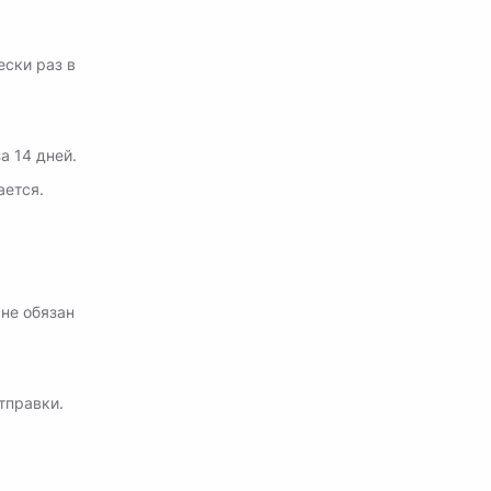
ски раз в
а 14 дней.
ается.
не обязан
тправки.