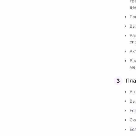
тр
де
По
Вы
Ра
сп
Ак
Вн
ме
Пла
Ав
Вы
Ес
Ск
Ес