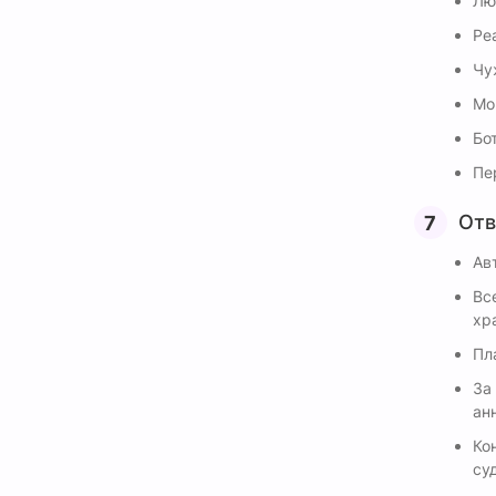
Лю
Ре
Чу
Мо
Бо
Пе
Отв
Ав
Вс
хр
Пл
За
ан
Ко
су