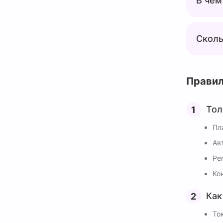
В чем
Сколь
Прави
Тол
Пл
Ав
Ре
Ко
Как
То