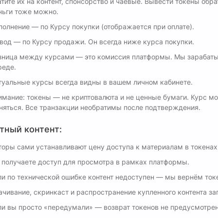
атите их на контент, спонсорство и чаевые. Вывести токены обра
ньги тоже можно.
полнение — по Курсу покупки (отображается при оплате).
вод — по Курсу продажи. Он всегда ниже курса покупки.
зница между курсами — это комиссия платформы. Мы зарабат
реде.
туальные курсы всегда видны в вашем личном кабинете.
имание: токены — не криптовалюта и не ценные бумаги. Курс м
няться. Все транзакции необратимы после подтверждения.
тный контент:
торы сами устанавливают цену доступа к материалам в токенах
 получаете доступ для просмотра в рамках платформы.
ли по технической ошибке контент недоступен — мы вернём ток
ачивание, скринкаст и распространение купленного контента з
ли вы просто «передумали» — возврат токенов не предусмотрен